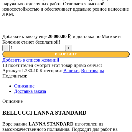
наружных отделочных работ. Отличается высокой
износостойкостью и обеспечивает идеально ровное нанесение
ЛКМ.
Добавьте к заказу ещё
20 000,00
₽
, и доставка по Москве и
Коломне станет бесплатной!
Количество
товара
В КОРЗИНУ
BELLUCCI
Добавить в список желаний
LANNA
13
посетителей смотрят этот товар прямо сейчас!
STANDARD
Артикул:
L230-10
Категории:
Валики
,
Все товары
Валик
Поделиться:
малярный
для
Описание
краски
Доставка заказа
из
полиамида
Описание
(230
мм,
BELLUCCI LANNA STANDARD
бюгель
8
Ворс валика
LANNA STANDARD
изготовлен из
мм)
высококачественного полиамида. Подходит для работ на