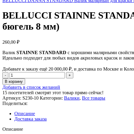
BELLUCCI DANNA STANDARD Валик малярный для краски из в
BELLUCCI STAINNE STANDARD
бюгель 8 мм)
260,00
₽
Валик
STAINNE STANDARD
с хорошими малярными свойств
Идеально подходит для любых видов акриловых красок и лаков
Добавьте к заказу ещё
20 000,00
₽
, и доставка по Москве и Кол
Количество
товара
В корзину
BELLUCCI
Добавить в список желаний
STAINNE
15
посетителей смотрят этот товар прямо сейчас!
STANDARD
Артикул:
S230-10
Категории:
Валики
,
Все товары
Валик
Поделиться:
малярный
для
Описание
краски
Доставка заказа
из
микрофибры
Описание
(230