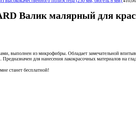
ысококачественного полиэстера (230 мм, бюгель 8 мм)
410,0
 Валик малярный для краски
ами, выполнен из микрофибры. Обладает замечательной впиты
. Предназначен для нанесения лакокрасочных материалов на гла
омне станет бесплатной!