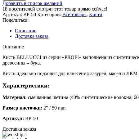
BELLUCCI
Добавить в список желаний
PROFI
18
посетителей смотрят этот товар прямо сейчас!
Кисть
Артикул:
BP-50
Категории:
Все товары
,
Кисти
малярная
Поделиться:
premium
качества,
Описание
смешанная
Доставка заказа
щетина
2"
Описание
/
50
Кисть BELLUCCI из серии «PROFI» выполнена из синтетических
mm
древесины – бука.
Кисть идеально подходит для нанесения лазурей, масел и ЛКМ
Характеристики:
Материал:
смешанная щетина (40% синтетические волокна; 60%
Размер кисточки:
2″ / 50 mm
Артикул:
BP-50
Доставка заказа