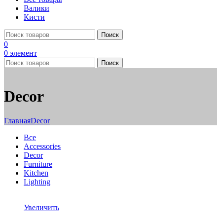
Валики
Кисти
Поиск
0
0
элемент
Поиск
Decor
Главная
Decor
Все
Accessories
Decor
Furniture
Kitchen
Lighting
Увеличить